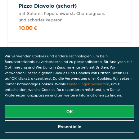
Pizza Diavolo (scharf)
mit Salami, Peperoniwurst, Champignons
und scharfer Peperoni
10,00 €
Calzone
Wir verwenden Cookies und andere Technologien, um Dein
Benutzererlebnis zu verbessern und zu personalisieren, für Analysen zur
gefüllt mit Schinken, Salami und
Optimierung und Werbung in Zusammenarbeit mit Dritten. Wir
Champignons
verwenden unsere eigenen Cookies und Cookies von Dritten. Wenn Du
10,00 €
auf OK klickst, akzeptierst Du die Verwendung aller Cookies. Wir setzen
inkl. Pfand (0,00 €)
immer notwendige Cookies. Wähle
Einstellungen verwalten
, um zu
entscheiden, welche Cookies Du akzeptieren möchtest, um Deine
Präferenzen anzupassen und um weitere Informationen zu finden.
Pizza Mix
OK
mit Schinken, Salami, Thunfisch,
Champignons, Oliven, Zwiebeln und
Online Essen Bestellen
Essentielle
Paprika
12,00 €